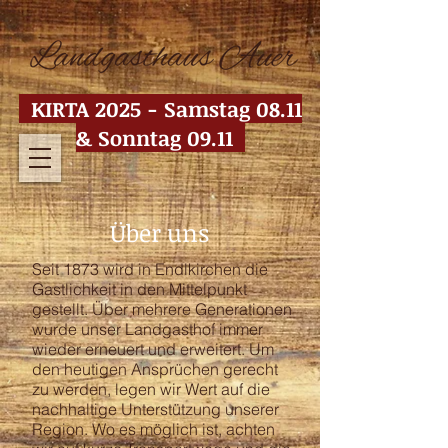
KIRTA 2025 - Samstag 08.11
& Sonntag 09.11
Über uns
Seit 1873 wird in Endlkirchen die
Gastlichkeit in den Mittelpunkt
gestellt. Über mehrere Generationen
wurde unser Landgasthof immer
wieder erneuert und erweitert. Um
den heutigen Ansprüchen gerecht
zu werden, legen wir Wert auf die
nachhaltige Unterstützung unserer
Region. Wo es möglich ist, achten