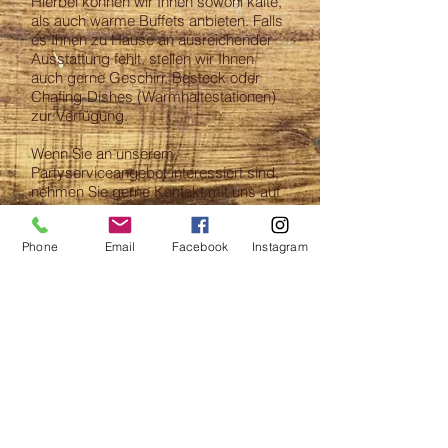
Hierbei können wir Ihnen sowohl kalte,
als auch warme Buffets anbieten. Falls
es Ihnen zu Hause an ausreichender
Ausstattung fehlt, stellen wir Ihnen
auch gerne Geschirr, Besteck oder
Chafing-Dishes (Warmhaltestationen)
zur Verfügung.
Wenn Sie an unserem
Partyserviceangebot interessiert sind,
nehmen Sie gerne Kontakt mit uns auf
und wir geben Ihnen weitere
Auskünfte.
Phone
Email
Facebook
Instagram
Kontakt
Telefon:
+49 (0) 8670 919936
Email:
auer.endlkirchen@gmail.com
Impressum