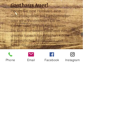
Gasthaus Auer!
Planen Sie eine Hochzeit, eine
Geburtstagsfeier, ein Familientreffen
oder eine Vereinsfeier? Ob im
kleinen oder großen Kreis, lassen
Sie sich in unserem Gasthaus von
unserer typisch bayerischen Küche
in gemütlicher Atmosphäre und
hellen Räumlichkeiten verwöhnen.
Wir freuen uns auf Sie!
Ihre
Phone
Email
Facebook
Instagram
Kontakt
Telefon:
+49 (0) 8670 919936
Email:
auer.endlkirchen@gmail.com
Impressum